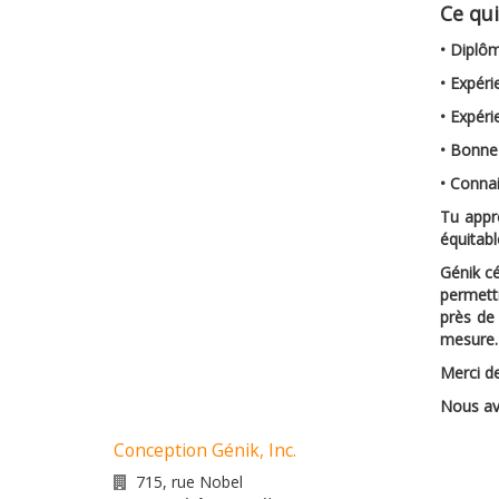
Ce qu
• Diplô
• Expéri
• Expéri
• Bonne
• Connai
Tu appr
équitabl
Génik c
permettr
près de
mesure
Merci d
Nous avo
Conception Génik, Inc.
715, rue Nobel