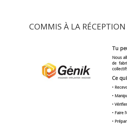
COMMIS À LA RÉCEPTION 
Tu peu
Nous al
de fabr
collecti
Ce qu
• Recevo
• Manip
• Vérifi
• Faire 
• Prépar