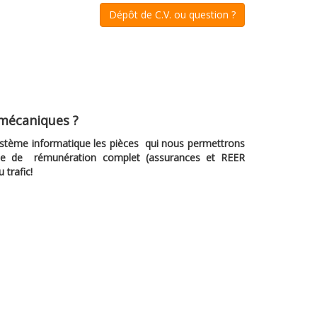
Dépôt de C.V. ou question ?
s mécaniques ?
ystème informatique les pièces qui nous permettrons
mme de rémunération complet (assurances et REER
u trafic!
;