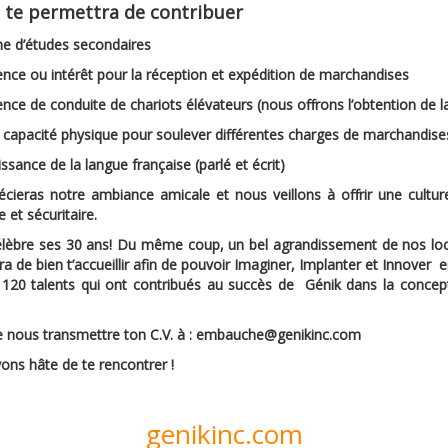
i te permettra de contribuer
me d’études secondaires
ence ou intérêt pour la réception et expédition de marchandises
ence de conduite de chariots élévateurs (nous offrons l’obtention de 
 capacité physique pour soulever différentes charges de marchandis
ssance de la langue française (parlé et écrit)
écieras notre ambiance amicale et nous veillons à offrir une cultu
e et sécuritaire.
élèbre ses 30 ans! Du même coup, un bel agrandissement de nos loca
a de bien t’accueillir afin de pouvoir Imaginer, Implanter et Innove
 120 talents qui ont contribués au succès de Génik dans la concept
.
e nous transmettre ton C.V. à : embauche@genikinc.com
ns hâte de te rencontrer !
genikinc.com